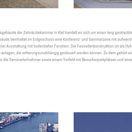
gsgebäude der Zahnärztekammer in Kiel handelt es sich um einen lang gestreck
äude beinhaltet im Erdgeschoss eine Konferenz- und Seminarzone mit aufwendi
r Ausstattung mit bodentiefen Fenstern. Die Fassadenkonstruktion ist als Hybr
-anlagen, die witterungsunabhängig gesteuert werden können. Zu dem gehört e
r die Seminarteilnehmer sowie einem Vorfeld mit Besucherparkplätzen und einer